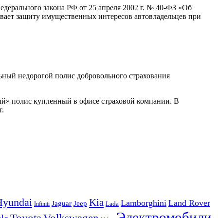
дерального закона РФ от 25 апреля 2002 г. № 40-ФЗ «Об
ивает защиту имущественных интересов автовладельцев при
ьный недорогой полис добровольного страхования
й» полис купленный в офисе страховой компании. В
т.
Hyundai
Kia
Lamborghini
Land Rover
Jeep
Jaguar
Lada
Infiniti
Электромобили