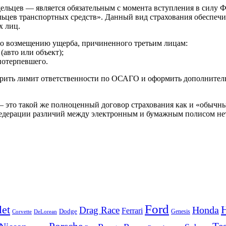
льцев — является обязательным с момента вступления в силу Фе
льцев транспортных средств». Данный вид страхования обеспеч
х лиц.
о возмещению ущерба, причиненного третьим лицам:
(авто или объект);
потерпевшего.
ирить лимит ответственности по ОСАГО и оформить дополнител
 это такой же полноценный договор страхования как и «обычны
Федерации различий между электронным и бумажным полисом не
Ford
let
Honda
Drag Race
Ferrari
Dodge
Genesis
Corvette
DeLorean