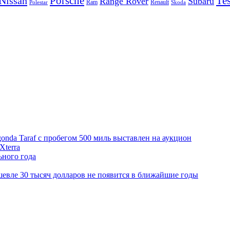
Porsche
Tes
Nissan
Range Rover
Subaru
Ram
Renault
Polestar
Skoda
onda Taraf с пробегом 500 миль выставлен на аукцион
Xterra
ьного года
шевле 30 тысяч долларов не появится в ближайшие годы