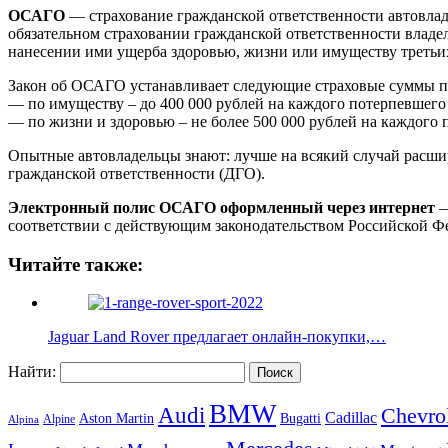
ОСАГО
— страхование гражданской ответственности автовладе
обязательном страховании гражданской ответственности владе
нанесении ими ущерба здоровью, жизни или имуществу третьи
Закон об ОСАГО устанавливает следующие страховые суммы п
— по имуществу – до 400 000 рублей на каждого потерпевшего 
— по жизни и здоровью – не более 500 000 рублей на каждого 
Опытные автовладельцы знают: лучше на всякий случай расш
гражданской ответственности (ДГО).
Электронный полис ОСАГО оформленный через интернет
—
соответствии с действующим законодательством Российской 
Читайте также:
Jaguar Land Rover предлагает онлайн-покупки,…
Найти:
BMW
Audi
Chevro
Cadillac
Aston Martin
Bugatti
Alpine
Alpina