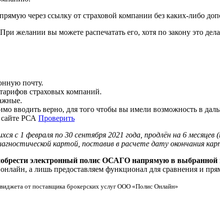
прямую через ссылку от страховой компании без каких-либо до
и желании вы можете распечатать его, хотя по закону это дела
ронную почту.
 тарифов страховых компаний.
ажные.
димо вводить верно, для того чтобы вы имели возможность в да
 сайте РСА
Проверить
ся с 1 февраля по 30 сентября 2021 года, продлён на 6 месяцев
ностической картой, поставив в расчете дату окончания карт
иобрести электронный полис ОСАГО напрямую в выбранной 
нлайн, а лишь предоставляем функционал для сравнения и прям
е виджета от поставщика брокерских услуг ООО «Полис Онлайн»