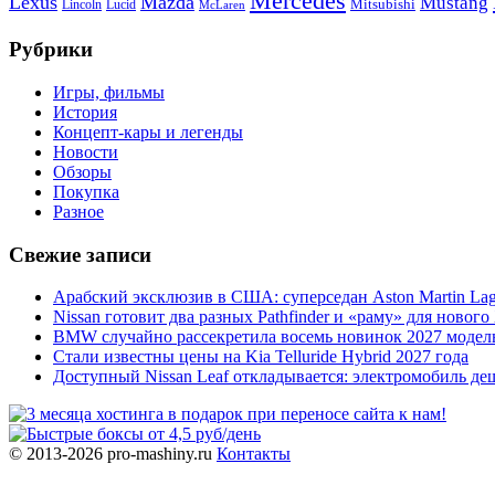
Mercedes
Lexus
Mazda
Mustang
Mitsubishi
Lincoln
Lucid
McLaren
Рубрики
Игры, фильмы
История
Концепт-кары и легенды
Новости
Обзоры
Покупка
Разное
Свежие записи
Арабский эксклюзив в США: суперседан Aston Martin Lag
Nissan готовит два разных Pathfinder и «раму» для нового 
BMW случайно рассекретила восемь новинок 2027 модел
Стали известны цены на Kia Telluride Hybrid 2027 года
Доступный Nissan Leaf откладывается: электромобиль де
© 2013-2026 pro-mashiny.ru
Контакты