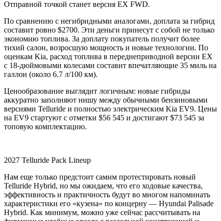
Отправной точкой станет версия EX FWD.
По сравнению с негибридными аналогами, доплата за гибрид
составит ровно $2700. Эти деньги принесут с собой не только
экономию топлива. За доплату покупатель получит более
тихий салон, возросшую мощность и новые технологии. По
оценкам Kia, расход топлива в переднеприводной версии EX
с 18-дюймовыми колесами составит впечатляющие 35 миль на
галлон (около 6.7 л/100 км).
Ценообразование выглядит логичным: новые гибриды
аккуратно заполняют нишу между обычными бензиновыми
версиями Telluride и полностью электрическим Kia EV9. Цены
на EV9 стартуют с отметки $56 545 и достигают $73 545 за
топовую комплектацию.
2027 Telluride Pack Lineup
Нам еще только предстоит самим протестировать новый
Telluride Hybrid, но мы ожидаем, что его ходовые качества,
эффективность и практичность будут во многом напоминать
характеристики его «кузена» по концерну — Hyundai Palisade
Hybrid. Как минимум, можно уже сейчас рассчитывать на