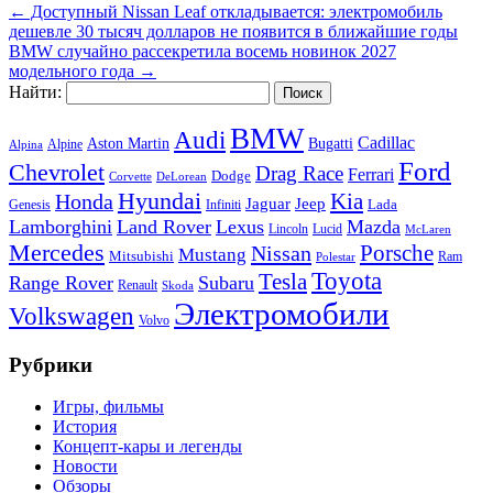
←
Доступный Nissan Leaf откладывается: электромобиль
дешевле 30 тысяч долларов не появится в ближайшие годы
BMW случайно рассекретила восемь новинок 2027
модельного года
→
Найти:
BMW
Audi
Cadillac
Aston Martin
Bugatti
Alpine
Alpina
Ford
Chevrolet
Drag Race
Ferrari
Dodge
Corvette
DeLorean
Hyundai
Honda
Kia
Jeep
Jaguar
Lada
Genesis
Infiniti
Lamborghini
Land Rover
Lexus
Mazda
Lincoln
Lucid
McLaren
Mercedes
Porsche
Nissan
Mustang
Mitsubishi
Ram
Polestar
Toyota
Tesla
Range Rover
Subaru
Renault
Skoda
Электромобили
Volkswagen
Volvo
Рубрики
Игры, фильмы
История
Концепт-кары и легенды
Новости
Обзоры