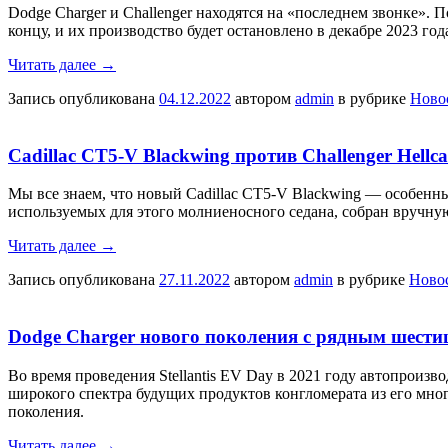
Dodge Charger и Challenger находятся на «последнем звонке». 
концу, и их производство будет остановлено в декабре 2023 го
Читать далее
→
Запись опубликована
04.12.2022
автором
admin
в рубрике
Ново
Cadillac CT5-V Blackwing против Challenger Hellc
Мы все знаем, что новый Cadillac CT5-V Blackwing — особенный
используемых для этого молниеносного седана, собран вручну
Читать далее
→
Запись опубликована
27.11.2022
автором
admin
в рубрике
Ново
Dodge Charger нового поколения с рядным шест
Во время проведения Stellantis EV Day в 2021 году автопроизв
широкого спектра будущих продуктов конгломерата из его мног
поколения.
Читать далее
→