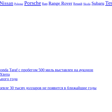
Porsche
Tes
Nissan
Range Rover
Subaru
Ram
Renault
Polestar
Skoda
onda Taraf с пробегом 500 миль выставлен на аукцион
Xterra
ьного года
шевле 30 тысяч долларов не появится в ближайшие годы