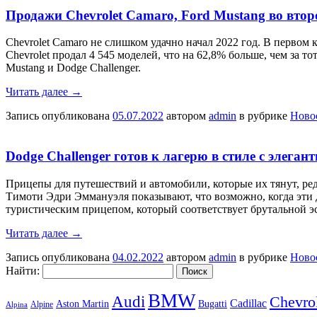
Продажи Chevrolet Camaro, Ford Mustang во втор
Chevrolet Camaro не слишком удачно начал 2022 год. В первом 
Chevrolet продал 4 545 моделей, что на 62,8% больше, чем за т
Mustang и Dodge Challenger.
Читать далее
→
Запись опубликована
05.07.2022
автором
admin
в рубрике
Ново
Dodge Challenger готов к лагерю в стиле с элег
Прицепы для путешествий и автомобили, которые их тянут, ре
Тимоти Эдри Эммануэля показывают, что возможно, когда эти д
туристическим прицепом, который соответствует брутальной эст
Читать далее
→
Запись опубликована
04.02.2022
автором
admin
в рубрике
Ново
Найти:
BMW
Audi
Chevro
Cadillac
Aston Martin
Bugatti
Alpine
Alpina