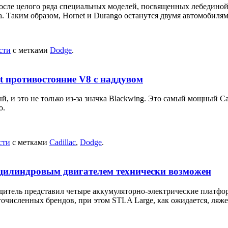
После целого ряда специальных моделей, посвященных лебединой 
да. Таким образом, Hornet и Durango останутся двумя автомобиля
сти
с метками
Dodge
.
at противостояние V8 с наддувом
, и это не только из-за значка Blackwing. Это самый мощный Cad
ю.
сти
с метками
Cadillac
,
Dodge
.
ицилиндровым двигателем технически возможен
одитель представил четыре аккумуляторно-электрические платфор
очисленных брендов, при этом STLA Large, как ожидается, ляжет