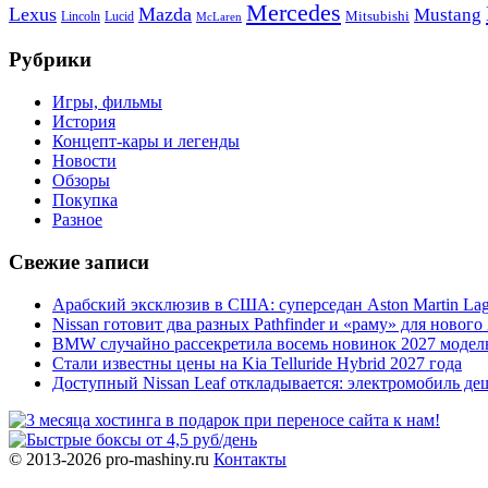
Mercedes
Lexus
Mazda
Mustang
Mitsubishi
Lincoln
Lucid
McLaren
Рубрики
Игры, фильмы
История
Концепт-кары и легенды
Новости
Обзоры
Покупка
Разное
Свежие записи
Арабский эксклюзив в США: суперседан Aston Martin Lag
Nissan готовит два разных Pathfinder и «раму» для нового 
BMW случайно рассекретила восемь новинок 2027 модел
Стали известны цены на Kia Telluride Hybrid 2027 года
Доступный Nissan Leaf откладывается: электромобиль де
© 2013-2026 pro-mashiny.ru
Контакты