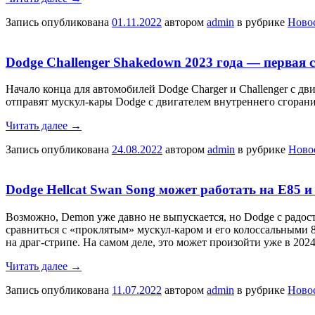
Запись опубликована
01.11.2022
автором
admin
в рубрике
Ново
Dodge Challenger Shakedown 2023 года — первая с
Начало конца для автомобилей Dodge Charger и Challenger с дв
отправят мускул-кары Dodge с двигателем внутреннего сгорани
Читать далее
→
Запись опубликована
24.08.2022
автором
admin
в рубрике
Ново
Dodge Hellcat Swan Song может работать на E85
Возможно, Demon уже давно не выпускается, но Dodge с радост
сравниться с «проклятым» мускул-каром и его колоссальными 8
на драг-стрипе. На самом деле, это может произойти уже в 20
Читать далее
→
Запись опубликована
11.07.2022
автором
admin
в рубрике
Ново