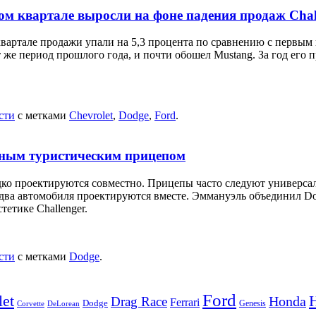
ом квартале выросли на фоне падения продаж Chal
квартале продажи упали на 5,3 процента по сравнению с первым 
от же период прошлого года, и почти обошел Mustang. За год его 
сти
с метками
Chevrolet
,
Dodge
,
Ford
.
антным туристическим прицепом
дко проектируются совместно. Прицепы часто следуют универсал
ва автомобиля проектируются вместе. Эммануэль объединил Dodg
етике Challenger.
сти
с метками
Dodge
.
Ford
let
Honda
Drag Race
Ferrari
Dodge
Genesis
Corvette
DeLorean