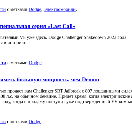
сти
с метками
Dodge
,
Электромобили
.
пециальная серия «Last Call»
игателями V8 уже здесь. Dodge Challenger Shakedown 2023 года —
я в историю.
сти
с метками
Dodge
.
 и иметь большую мощность, чем Demon
ью продаст вам Challenger SRT Jailbreak с 807 лошадиными сила
08 л.с. на обычном бензине. Придет время, когда электрически
24 году, когда в продажу поступит уже подтвержденный EV компа
сти
с метками
Dodge
.