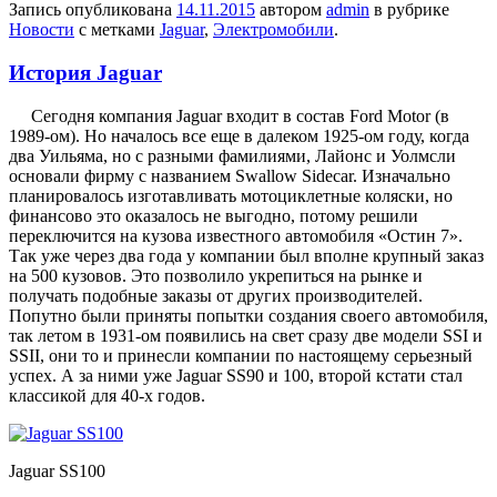
Запись опубликована
14.11.2015
автором
admin
в рубрике
Новости
с метками
Jaguar
,
Электромобили
.
История Jaguar
Сегодня компания Jaguar входит в состав Ford Motor (в
1989-ом). Но началось все еще в далеком 1925-ом году, когда
два Уильяма, но с разными фамилиями, Лайонс и Уолмсли
основали фирму с названием Swallow Sidecar. Изначально
планировалось изготавливать мотоциклетные коляски, но
финансово это оказалось не выгодно, потому решили
переключится на кузова известного автомобиля «Остин 7».
Так уже через два года у компании был вполне крупный заказ
на 500 кузовов. Это позволило укрепиться на рынке и
получать подобные заказы от других производителей.
Попутно были приняты попытки создания своего автомобиля,
так летом в 1931-ом появились на свет сразу две модели SSI и
SSII, они то и принесли компании по настоящему серьезный
успех. А за ними уже Jaguar SS90 и 100, второй кстати стал
классикой для 40-х годов.
Jaguar SS100