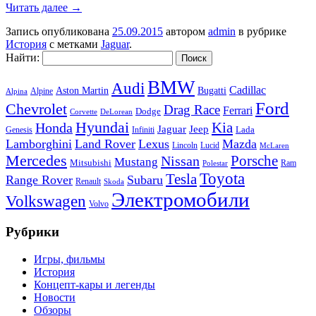
Читать далее
→
Запись опубликована
25.09.2015
автором
admin
в рубрике
История
с метками
Jaguar
.
Найти:
BMW
Audi
Cadillac
Aston Martin
Bugatti
Alpine
Alpina
Ford
Chevrolet
Drag Race
Ferrari
Dodge
Corvette
DeLorean
Hyundai
Honda
Kia
Jeep
Jaguar
Lada
Genesis
Infiniti
Lamborghini
Land Rover
Lexus
Mazda
Lincoln
Lucid
McLaren
Mercedes
Porsche
Nissan
Mustang
Mitsubishi
Ram
Polestar
Toyota
Tesla
Range Rover
Subaru
Renault
Skoda
Электромобили
Volkswagen
Volvo
Рубрики
Игры, фильмы
История
Концепт-кары и легенды
Новости
Обзоры