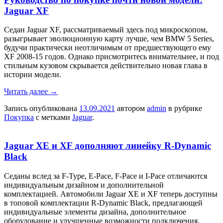
Jaguar XF
Седан Jaguar XF, рассматриваемый здесь под микроскопом,
разыгрывает эволюционную карту лучше, чем BMW 5 Series,
будучи практически неотличимым от предшествующего ему
XF 2008-15 годов. Однако присмотритесь внимательнее, и под
стильным кузовом скрывается действительно новая глава в
истории модели.
Читать далее
→
Запись опубликована
13.09.2021
автором
admin
в рубрике
Покупка
с метками
Jaguar
.
Jaguar XE и XF дополняют линейку R-Dynamic
Black
Седаны вслед за F-Type, E-Pace, F-Pace и I-Pace отличаются
индивидуальным дизайном и дополнительной
комплектацией. Автомобили Jaguar XE и XF теперь доступны
в топовой комплектации R-Dynamic Black, предлагающей
индивидуальные элементы дизайна, дополнительное
оборудование и улучшенные возможности подключения.