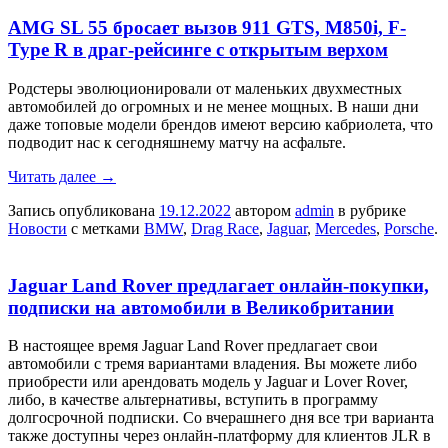
AMG SL 55 бросает вызов 911 GTS, M850i, F-
Type R в драг-рейсинге с открытым верхом
Родстеры эволюционировали от маленьких двухместных
автомобилей до огромных и не менее мощных. В наши дни
даже топовые модели брендов имеют версию кабриолета, что
подводит нас к сегодняшнему матчу на асфальте.
Читать далее
→
Запись опубликована
19.12.2022
автором
admin
в рубрике
Новости
с метками
BMW
,
Drag Race
,
Jaguar
,
Mercedes
,
Porsche
.
Jaguar Land Rover предлагает онлайн-покупки,
подписки на автомобили в Великобритании
В настоящее время Jaguar Land Rover предлагает свои
автомобили с тремя вариантами владения. Вы можете либо
приобрести или арендовать модель у Jaguar и Lover Rover,
либо, в качестве альтернативы, вступить в программу
долгосрочной подписки. Со вчерашнего дня все три варианта
также доступны через онлайн-платформу для клиентов JLR в