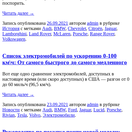
поспорить.
Читать далее
→
Запись опубликована
26.09.2021
автором
admin
в рубрике
История
с метками
Audi
,
BMW
,
Chevrolet
,
Citroën
,
Jaguar
,
Lamborghini
,
Land Rover
,
McLaren
,
Porsche
,
Range Rover
,
Volkswagen
.
Список электромобилей по ускорению 0-100
км\ч: От самого быстрого до самого медленного
Вот еще одно сравнение электромобилей, доступных в
настоящее время (или скоро доступных) в США — разгон от 0
до 60 миль/ч (96,5 км/ч).
Читать далее
→
Запись опубликована
23.09.2021
автором
admin
в рубрике
Новости
с метками
Audi
,
BMW
,
Ford
,
Jaguar
,
Lucid
,
Porsche
,
Rivian
,
Tesla
,
Volvo
,
Электромобили
.
Руководство по покупке почти новой модели: