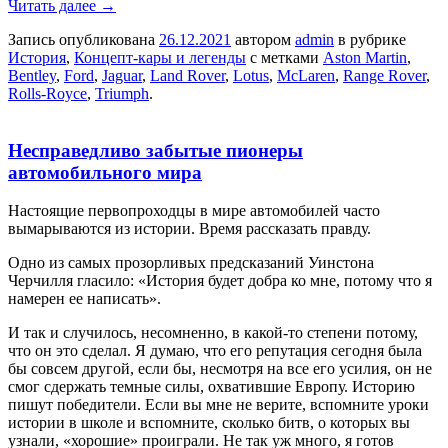
Читать далее
→
Запись опубликована
26.12.2021
автором
admin
в рубрике
История
,
Концепт-кары и легенды
с метками
Aston Martin
,
Bentley
,
Ford
,
Jaguar
,
Land Rover
,
Lotus
,
McLaren
,
Range Rover
,
Rolls-Royce
,
Triumph
.
Несправедливо забытые пионеры
автомобильного мира
Настоящие первопроходцы в мире автомобилей часто
вымарываются из истории. Время рассказать правду.
Одно из самых прозорливых предсказаний Уинстона
Черчилля гласило: «История будет добра ко мне, потому что я
намерен ее написать».
И так и случилось, несомненно, в какой-то степени потому,
что он это сделал. Я думаю, что его репутация сегодня была
бы совсем другой, если бы, несмотря на все его усилия, он не
смог сдержать темные силы, охватившие Европу. Историю
пишут победители. Если вы мне не верите, вспомните уроки
истории в школе и вспомните, сколько битв, о которых вы
узнали, «хорошие» проиграли. Не так уж много, я готов