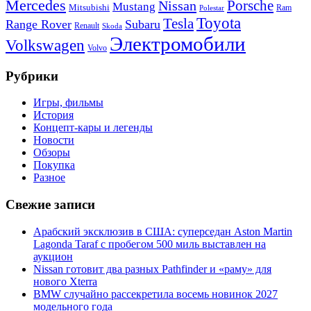
Mercedes
Porsche
Nissan
Mustang
Mitsubishi
Ram
Polestar
Toyota
Tesla
Range Rover
Subaru
Renault
Skoda
Электромобили
Volkswagen
Volvo
Рубрики
Игры, фильмы
История
Концепт-кары и легенды
Новости
Обзоры
Покупка
Разное
Свежие записи
Арабский эксклюзив в США: суперседан Aston Martin
Lagonda Taraf с пробегом 500 миль выставлен на
аукцион
Nissan готовит два разных Pathfinder и «раму» для
нового Xterra
BMW случайно рассекретила восемь новинок 2027
модельного года