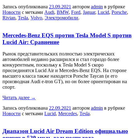
Запись опубликована
23.09.2021
автором
admin
в рубрике
Новости
с метками
Audi
,
BMW
,
Ford
,
Jaguar
,
Lucid
,
Porsche
,
Rivian
,
Tesla
,
Volvo
,
Электромобили
.
Mercedes-Benz EQS против Tesla Model S против
Lucid Air: Сравнение
Рынок представительских полностью электрических
автомобилей недавно расширился и стал гораздо более
конкурентным, поскольку к Tesla Model S скоро
присоединятся Lucid Air и Mercedes-Benz EQS. На стороне
высшего класса также находится Porsche Taycan (и его
производная Audi e-tron GT), но он более ориентирован на
спорт.
Читать далее
→
Запись опубликована
22.09.2021
автором
admin
в рубрике
Новости
с метками
Lucid
,
Mercedes
,
Tesla
.
Диапазон Lucid Air Dream Edition официально
оценен в 520 миль дальности хода