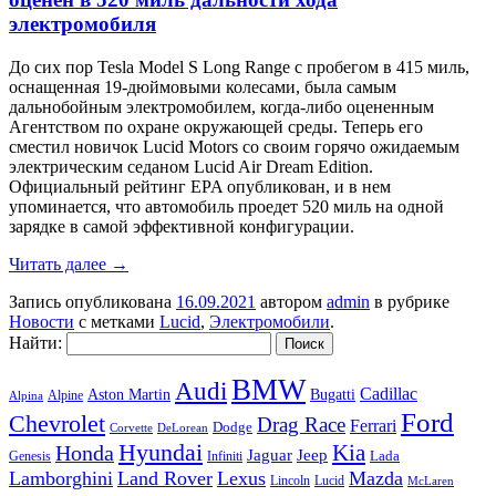
электромобиля
До сих пор Tesla Model S Long Range с пробегом в 415 миль,
оснащенная 19-дюймовыми колесами, была самым
дальнобойным электромобилем, когда-либо оцененным
Агентством по охране окружающей среды. Теперь его
сместил новичок Lucid Motors со своим горячо ожидаемым
электрическим седаном Lucid Air Dream Edition.
Официальный рейтинг EPA опубликован, и в нем
упоминается, что автомобиль проедет 520 миль на одной
зарядке в самой эффективной конфигурации.
Читать далее
→
Запись опубликована
16.09.2021
автором
admin
в рубрике
Новости
с метками
Lucid
,
Электромобили
.
Найти:
BMW
Audi
Cadillac
Aston Martin
Bugatti
Alpine
Alpina
Ford
Chevrolet
Drag Race
Ferrari
Dodge
Corvette
DeLorean
Hyundai
Honda
Kia
Jeep
Jaguar
Lada
Genesis
Infiniti
Lamborghini
Land Rover
Lexus
Mazda
Lincoln
Lucid
McLaren