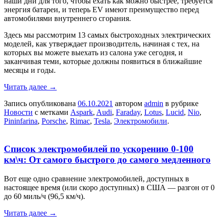
наши дни для того, чтобы ехать как можно быстрее, требуется
энергия батареи, и теперь EV имеют преимущество перед
автомобилями внутреннего сгорания.
Здесь мы рассмотрим 13 самых быстроходных электрических
моделей, как утверждает производитель, начиная с тех, на
которых вы можете выехать из салона уже сегодня, и
заканчивая теми, которые должны появиться в ближайшие
месяцы и годы.
Читать далее
→
Запись опубликована
06.10.2021
автором
admin
в рубрике
Новости
с метками
Aspark
,
Audi
,
Faraday
,
Lotus
,
Lucid
,
Nio
,
Pininfarina
,
Porsche
,
Rimac
,
Tesla
,
Электромобили
.
Список электромобилей по ускорению 0-100
км\ч: От самого быстрого до самого медленного
Вот еще одно сравнение электромобилей, доступных в
настоящее время (или скоро доступных) в США — разгон от 0
до 60 миль/ч (96,5 км/ч).
Читать далее
→