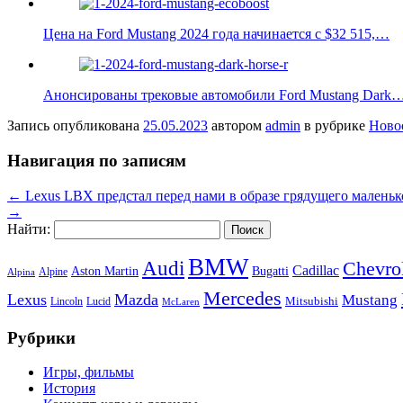
Цена на Ford Mustang 2024 года начинается с $32 515,…
Анонсированы трековые автомобили Ford Mustang Dark
Запись опубликована
25.05.2023
автором
admin
в рубрике
Ново
Навигация по записям
←
Lexus LBX предстал перед нами в образе грядущего малень
→
Найти:
BMW
Audi
Chevro
Cadillac
Aston Martin
Bugatti
Alpine
Alpina
Mercedes
Lexus
Mazda
Mustang
Mitsubishi
Lincoln
Lucid
McLaren
Рубрики
Игры, фильмы
История