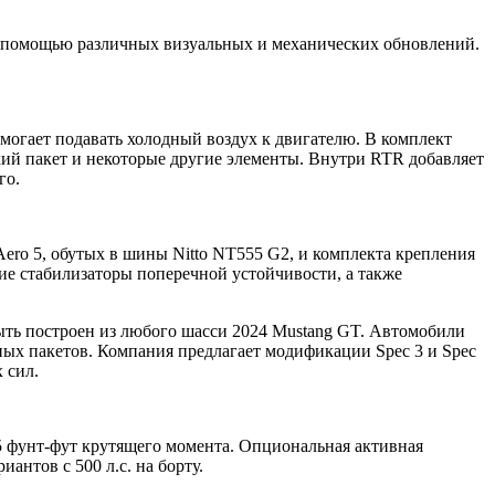
я с помощью различных визуальных и механических обновлений.
могает подавать холодный воздух к двигателю. В комплект
ский пакет и некоторые другие элементы. Внутри RTR добавляет
го.
ro 5, обутых в шины Nitto NT555 G2, и комплекта крепления
ие стабилизаторы поперечной устойчивости, а также
быть построен из любого шасси 2024 Mustang GT. Автомобили
ных пакетов. Компания предлагает модификации Spec 3 и Spec
 сил.
15 фунт-фут крутящего момента. Опциональная активная
антов с 500 л.с. на борту.