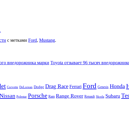
…
сти
с метками
Ford
,
Mustang
.
кого внедорожника марки
Toyota отзывает 96 тысяч внедорожнико
Ford
let
Honda
Drag Race
Ferrari
Dodge
Genesis
Corvette
DeLorean
Porsche
Tes
Nissan
Range Rover
Subaru
Ram
Renault
Polestar
Skoda