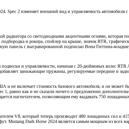
 2024. Spec 2 изменяет внешний вид и управляемость автомобил
ой радиатора со светодиодными акцентными огнями, которая по
и подбородка и рокера, спойлер на крыше, значок RTR, графиче
рную панель с выгравированной подписью Вона Гиттина-младше
одвески и управляемости, начиная с 20-дюймовых колес RTR Ae
e добавляет занижающие пружины, регулируемые передние и задн
США и не включает стоимость базового автомобиля, и он может 
 1, равно как и не сказали ничего о предложении дополнитель
ащается нагнетателем, позволяющим ему выдавать 750 лошадиных
игателем V8, который теперь производит 480 лошадиных сил и 4
ут. Mustang Dark Horse 2024 является самым мощным из всех вари