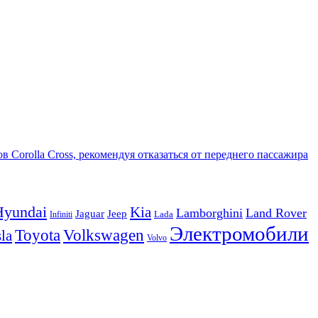
в Corolla Cross, рекомендуя отказаться от переднего пассажира
Hyundai
Kia
Lamborghini
Land Rover
Jeep
Jaguar
Lada
Infiniti
Электромобили
Volkswagen
Toyota
la
Volvo