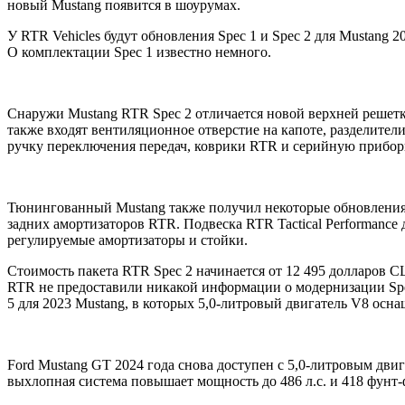
новый Mustang появится в шоурумах.
У RTR Vehicles будут обновления Spec 1 и Spec 2 для Mustang
О комплектации Spec 1 известно немного.
Снаружи Mustang RTR Spec 2 отличается новой верхней решетк
также входят вентиляционное отверстие на капоте, разделител
ручку переключения передач, коврики RTR и серийную прибо
Тюнингованный Mustang также получил некоторые обновления п
задних амортизаторов RTR. Подвеска RTR Tactical Performanc
регулируемые амортизаторы и стойки.
Стоимость пакета RTR Spec 2 начинается от 12 495 долларов 
RTR не предоставили никакой информации о модернизации Spec
5 для 2023 Mustang, в которых 5,0-литровый двигатель V8 осн
Ford Mustang GT 2024 года снова доступен с 5,0-литровым дв
выхлопная система повышает мощность до 486 л.с. и 418 фунт-ф