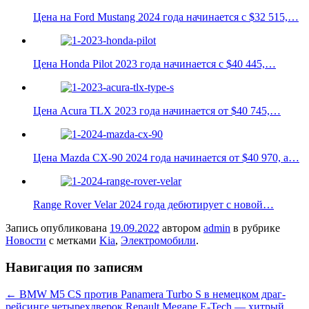
Цена на Ford Mustang 2024 года начинается с $32 515,…
Цена Honda Pilot 2023 года начинается с $40 445,…
Цена Acura TLX 2023 года начинается от $40 745,…
Цена Mazda CX-90 2024 года начинается от $40 970, а…
Range Rover Velar 2024 года дебютирует с новой…
Запись опубликована
19.09.2022
автором
admin
в рубрике
Новости
с метками
Kia
,
Электромобили
.
Навигация по записям
←
BMW M5 CS против Panamera Turbo S в немецком драг-
рейсинге четырехдверок
Renault Megane E-Tech — хитрый