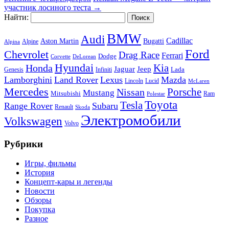
участник лосиного теста
→
Найти:
BMW
Audi
Cadillac
Aston Martin
Bugatti
Alpine
Alpina
Ford
Chevrolet
Drag Race
Ferrari
Dodge
Corvette
DeLorean
Hyundai
Honda
Kia
Jeep
Jaguar
Lada
Genesis
Infiniti
Lamborghini
Land Rover
Lexus
Mazda
Lincoln
Lucid
McLaren
Mercedes
Porsche
Nissan
Mustang
Mitsubishi
Ram
Polestar
Toyota
Tesla
Range Rover
Subaru
Renault
Skoda
Электромобили
Volkswagen
Volvo
Рубрики
Игры, фильмы
История
Концепт-кары и легенды
Новости
Обзоры
Покупка
Разное