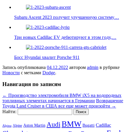
Subaru Ascent 2023 получит улучшенную систему…
Три новых Cadillac EV дебютируют в этом году,…
Босс Hyundai хвалит Porsche 911
Запись опубликована
04.12.2022
автором
admin
в рубрике
Новости
с метками
Dodge
.
Навигация по записям
←
Производство электромобиля BMW iX5 на водородных
топливных элементах начинается в Германии
Возвращение
Toyota Land Cruiser в США все еще может произойти
→
Найти:
BMW
Audi
Cadillac
Aston Martin
Bugatti
Alpine
Alpina