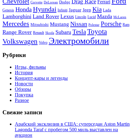
Ford
Chevrolet
Drag Race
Ferrari
Dodge
Corvette
DeLorean
Hyundai
Honda
Kia
Jeep
Jaguar
Lada
Genesis
Infiniti
Lamborghini
Land Rover
Lexus
Mazda
Lincoln
Lucid
McLaren
Mercedes
Porsche
Nissan
Mustang
Mitsubishi
Ram
Polestar
Toyota
Tesla
Range Rover
Subaru
Renault
Skoda
Электромобили
Volkswagen
Volvo
Рубрики
Игры, фильмы
История
Концепт-кары и легенды
Новости
Обзоры
Покупка
Разное
Свежие записи
Арабский эксклюзив в США: суперседан Aston Martin
Lagonda Taraf с пробегом 500 миль выставлен на
аукцион