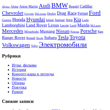
BMW
Audi
Cadillac
Aston Martin
Bugatti
Alpine
Alpina
Ford
Chevrolet
Drag Race
Ferrari
Dodge
Corvette
DeLorean
Hyundai
Honda
Kia
Jeep
Jaguar
Lada
Genesis
Infiniti
Lamborghini
Land Rover
Lexus
Mazda
Lincoln
Lucid
McLaren
Mercedes
Porsche
Nissan
Mustang
Mitsubishi
Ram
Polestar
Toyota
Tesla
Range Rover
Subaru
Renault
Skoda
Электромобили
Volkswagen
Volvo
Рубрики
Игры, фильмы
История
Концепт-кары и легенды
Новости
Обзоры
Покупка
Разное
Свежие записи