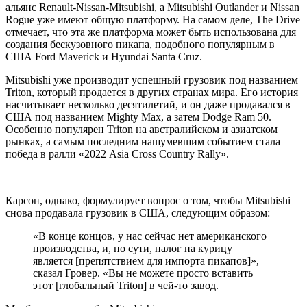
альянс Renault-Nissan-Mitsubishi, а Mitsubishi Outlander и Nissan
Rogue уже имеют общую платформу. На самом деле, The Drive
отмечает, что эта же платформа может быть использована для
создания бескузовного пикапа, подобного популярным в
США Ford Maverick и Hyundai Santa Cruz.
Mitsubishi уже производит успешный грузовик под названием
Triton, который продается в других странах мира. Его история
насчитывает несколько десятилетий, и он даже продавался в
США под названием Mighty Max, а затем Dodge Ram 50.
Особенно популярен Triton на австралийском и азиатском
рынках, а самым последним нашумевшим событием стала
победа в ралли «2022 Asia Cross Country Rally».
Карсон, однако, формулирует вопрос о том, чтобы Mitsubishi
снова продавала грузовик в США, следующим образом:
«В конце концов, у нас сейчас нет американского
производства, и, по сути, налог на курицу
является [препятствием для импорта пикапов]», —
сказал Гровер. «Вы не можете просто вставить
этот [глобальный Triton] в чей-то завод.