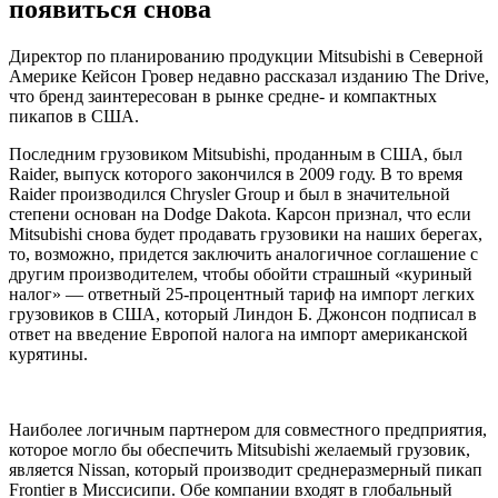
появиться снова
Директор по планированию продукции Mitsubishi в Северной
Америке Кейсон Гровер недавно рассказал изданию The Drive,
что бренд заинтересован в рынке средне- и компактных
пикапов в США.
Последним грузовиком Mitsubishi, проданным в США, был
Raider, выпуск которого закончился в 2009 году. В то время
Raider производился Chrysler Group и был в значительной
степени основан на Dodge Dakota. Карсон признал, что если
Mitsubishi снова будет продавать грузовики на наших берегах,
то, возможно, придется заключить аналогичное соглашение с
другим производителем, чтобы обойти страшный «куриный
налог» — ответный 25-процентный тариф на импорт легких
грузовиков в США, который Линдон Б. Джонсон подписал в
ответ на введение Европой налога на импорт американской
курятины.
Наиболее логичным партнером для совместного предприятия,
которое могло бы обеспечить Mitsubishi желаемый грузовик,
является Nissan, который производит среднеразмерный пикап
Frontier в Миссисипи. Обе компании входят в глобальный