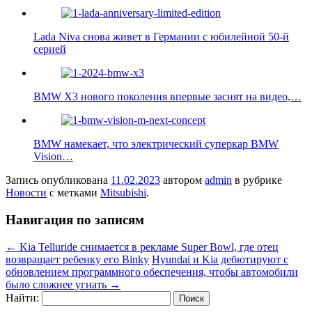
Lada Niva снова живет в Германии с юбилейной 50-й
серией
BMW X3 нового поколения впервые заснят на видео,…
BMW намекает, что электрический суперкар BMW
Vision…
Запись опубликована
11.02.2023
автором
admin
в рубрике
Новости
с метками
Mitsubishi
.
Навигация по записям
←
Kia Telluride снимается в рекламе Super Bowl, где отец
возвращает ребенку его Binky
Hyundai и Kia дебютируют с
обновлением программного обеспечения, чтобы автомобили
было сложнее угнать
→
Найти: