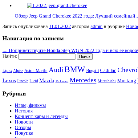
Обзор Jeep Grand Cherokee 2022 года: Лучший семейный
Запись опубликована
11.01.2022
автором
admin
в рубрике
Ново
Навигация по записям
←
Поприветствуйте Honda Step WGN 2022 года и всю ее короб
Найти:
BMW
Audi
Chevro
Cadillac
Aston Martin
Bugatti
Alpine
Alpina
Mercedes
Lexus
Mazda
Mustang
Mitsubishi
Lincoln
Lucid
McLaren
Рубрики
Игры, фильмы
История
Концепт-кары и легенды
Новости
Обзоры
Покупка