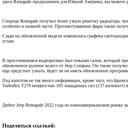
здесь Renegade предназначен для Южной Америки, вы можете ра
Спереди Renegade получил более узкую решетку радиатора, че
особенно в нижней части. Противотуманные фары также полу
Сзади на обновленной модели изменилась графика светодиодны
углам.
В просочившемся видеоролике был показан салон, который пре
обновленное рулевое колесо от Jeep Compass. Он также полу
еще предстоит узнать, будет ли он иметь обновленное программ
Под капотом не так много информации, кроме того, что Бразил
Turboflex T270 мощностью 185 лошадиных сил (137 киловатт) 
Дебют Jeep Renegade 2022 года на южноамериканском рынке зап
Поделиться ссылкой: