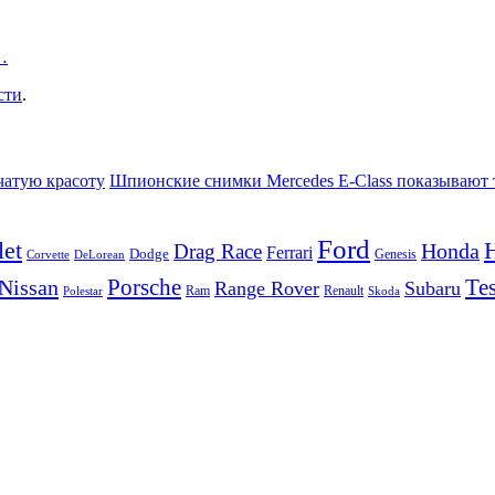
…
сти
.
чатую красоту
Шпионские снимки Mercedes E-Class показывают 
Ford
let
Honda
Drag Race
Ferrari
Dodge
Genesis
Corvette
DeLorean
Porsche
Tes
Nissan
Range Rover
Subaru
Ram
Renault
Polestar
Skoda