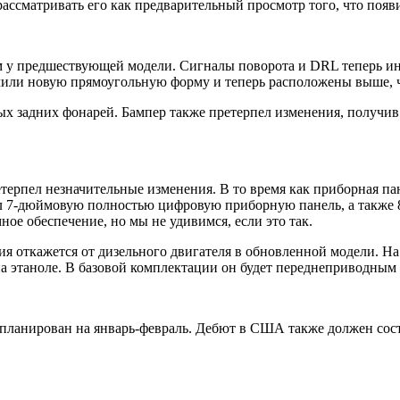
ссматривать его как предварительный просмотр того, что появи
м у предшествующей модели. Сигналы поворота и DRL теперь ин
чили новую прямоугольную форму и теперь расположены выше, 
х задних фонарей. Бампер также претерпел изменения, получив
терпел незначительные изменения. В то время как приборная па
чил 7-дюймовую полностью цифровую приборную панель, а такж
ное обеспечение, но мы не удивимся, если это так.
ия откажется от дизельного двигателя в обновленной модели. На
на этаноле. В базовой комплектации он будет переднеприводным
ланирован на январь-февраль. Дебют в США также должен состоят