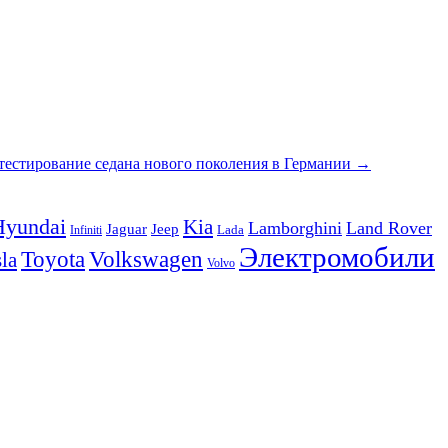
тестирование седана нового поколения в Германии
→
Hyundai
Kia
Lamborghini
Land Rover
Jeep
Jaguar
Lada
Infiniti
Электромобили
Volkswagen
Toyota
la
Volvo