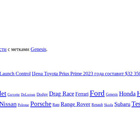
сти
с метками
Genesis
.
Launch Control
Цена Toyota Prius Prime 2023 года составит $32 3
Ford
let
Honda
Drag Race
Ferrari
Dodge
Genesis
Corvette
DeLorean
Porsche
Tes
Nissan
Range Rover
Subaru
Ram
Renault
Polestar
Skoda