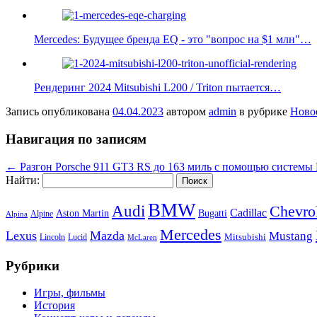
Mercedes: Будущее бренда EQ - это "вопрос на $1 млн"…
Рендеринг 2024 Mitsubishi L200 / Triton пытается…
Запись опубликована
04.04.2023
автором
admin
в рубрике
Ново
Навигация по записям
←
Разгон Porsche 911 GT3 RS до 163 миль с помощью системы 
Найти:
BMW
Audi
Chevro
Cadillac
Aston Martin
Bugatti
Alpine
Alpina
Mercedes
Lexus
Mazda
Mustang
Mitsubishi
Lincoln
Lucid
McLaren
Рубрики
Игры, фильмы
История