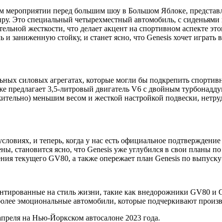
м мероприятии перед большим шоу в Большом Яблоке, представ
иру. Это специальный четырехместный автомобиль, с сиденьями из
ельной жесткости, что делает акцент на спортивном аспекте эт
и заниженную стойку, и станет ясно, что Genesis хочет играть
ных силовых агрегатах, которые могли бы подкрепить спортивн
уже предлагает 3,5-литровый двигатель V6 с двойным турбонад
тельно) меньшим весом и жесткой настройкой подвески, нетруд
овиях, и теперь, когда у нас есть официальное подтверждение 
ны, становится ясно, что Genesis уже углубился в свои планы п
ения текущего GV80, а также опережает план Genesis по выпуску
ентированные на стиль жизни, такие как внедорожники GV80 и 
более эмоциональные автомобили, которые подчеркивают произво
апреля на Нью-Йоркском автосалоне 2023 года.