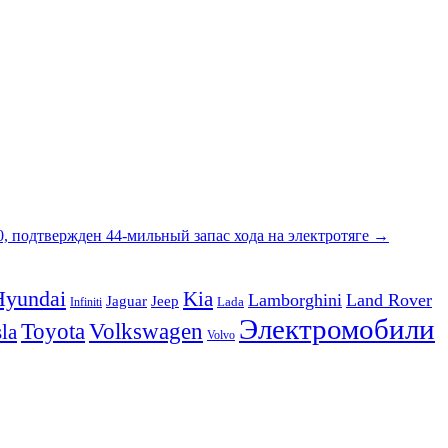
50, подтвержден 44-мильный запас хода на электротяге
→
Hyundai
Kia
Lamborghini
Land Rover
Jeep
Jaguar
Lada
Infiniti
Электромобили
Volkswagen
Toyota
la
Volvo