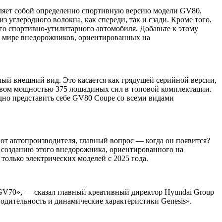
ляет собой определенно спортивную версию модели GV80,
 углеродного волокна, как спереди, так и сзади. Кроме того,
ого спортивно-утилитарного автомобиля. Добавьте к этому
 в мире внедорожников, ориентированных на
ый внешний вид. Это касается как грядущей серийной версии,
дувом мощностью 375 лошадиных сил в топовой комплектации.
но представить себе GV80 Coupe со всеми видами
от автопроизводителя, главный вопрос — когда он появится?
о созданию этого внедорожника, ориентированного на
 только электрических моделей с 2025 года.
GV70», — сказал главный креативный директор Hyundai Group
дительность и динамические характеристики Genesis».