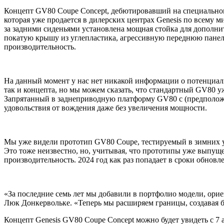
Концепт GV80 Coupe Concept, дебютировавший на специально
которая уже продается в дилерских центрах Genesis по всему м
за задними сиденьями установлена мощная стойка для дополнит
покатую крышу из углепластика, агрессивную переднюю панель 
производительность.
На данный момент у нас нет никакой информации о потенциаль
так и концепта, но мы можем сказать, что стандартный GV80 
Запрятанный в заднеприводную платформу GV80 с (предположи
удовольствия от вождения даже без увеличения мощности.
Мы уже видели прототип GV80 Coupe, тестируемый в зимних усл
Это тоже неизвестно, но, учитывая, что прототипы уже выпуще
производительность. 2024 год как раз попадает в сроки обновл
«За последние семь лет мы добавили в портфолио модели, ори
Люк Донкервольке. «Теперь мы расширяем границы, создавая 
Концепт Genesis GV80 Coupe Concept можно будет увидеть с 7 