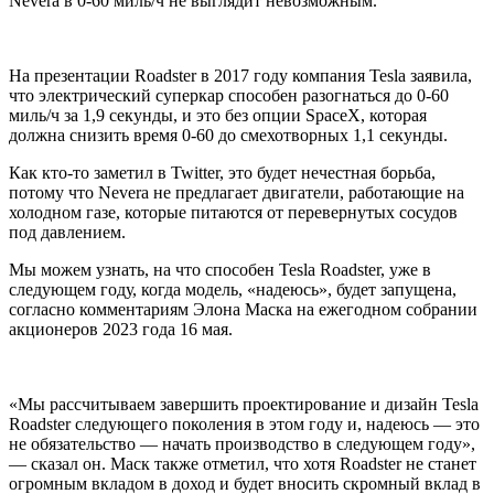
Nevera в 0-60 миль/ч не выглядит невозможным.
На презентации Roadster в 2017 году компания Tesla заявила,
что электрический суперкар способен разогнаться до 0-60
миль/ч за 1,9 секунды, и это без опции SpaceX, которая
должна снизить время 0-60 до смехотворных 1,1 секунды.
Как кто-то заметил в Twitter, это будет нечестная борьба,
потому что Nevera не предлагает двигатели, работающие на
холодном газе, которые питаются от перевернутых сосудов
под давлением.
Мы можем узнать, на что способен Tesla Roadster, уже в
следующем году, когда модель, «надеюсь», будет запущена,
согласно комментариям Элона Маска на ежегодном собрании
акционеров 2023 года 16 мая.
«Мы рассчитываем завершить проектирование и дизайн Tesla
Roadster следующего поколения в этом году и, надеюсь — это
не обязательство — начать производство в следующем году»,
— сказал он. Маск также отметил, что хотя Roadster не станет
огромным вкладом в доход и будет вносить скромный вклад в