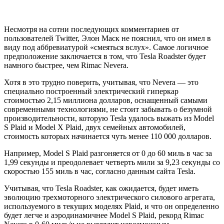
Несмотря на сотни последующих комментариев от
пользователей Twitter, Элон Маск не пояснил, что он имел в
виду под аббревиатурой «смеяться вслух». Самое логичное
предположение заключается в том, что Tesla Roadster будет
намного быстрее, чем Rimac Nevera.
Хотя в это трудно поверить, учитывая, что Nevera — это
специально построенный электрический гиперкар
стоимостью 2,15 миллиона долларов, оснащенный самыми
современными технологиями, не стоит забывать о безумной
производительности, которую Tesla удалось выжать из Model
S Plaid и Model X Plaid, двух семейных автомобилей,
стоимость которых начинается чуть менее 110 000 долларов.
Например, Model S Plaid разгоняется от 0 до 60 миль в час за
1,99 секунды и преодолевает четверть мили за 9,23 секунды со
скоростью 155 миль в час, согласно данным сайта Tesla.
Учитывая, что Tesla Roadster, как ожидается, будет иметь
эволюцию трехмоторного электрического силового агрегата,
используемого в текущих моделях Plaid, и что он определенно
будет легче и аэродинамичнее Model S Plaid, рекорд Rimac