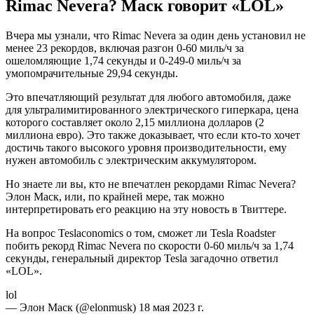
Rimac Nevera? Маск говорит «LOL»
Вчера мы узнали, что Rimac Nevera за один день установил не
менее 23 рекордов, включая разгон 0-60 миль/ч за
ошеломляющие 1,74 секунды и 0-249-0 миль/ч за
умопомрачительные 29,94 секунды.
Это впечатляющий результат для любого автомобиля, даже
для ультралимитированного электрического гиперкара, цена
которого составляет около 2,15 миллиона долларов (2
миллиона евро). Это также доказывает, что если кто-то хочет
достичь такого высокого уровня производительности, ему
нужен автомобиль с электрическим аккумулятором.
Но знаете ли вы, кто не впечатлен рекордами Rimac Nevera?
Элон Маск, или, по крайней мере, так можно
интерпретировать его реакцию на эту новость в Твиттере.
На вопрос Teslaconomics о том, сможет ли Tesla Roadster
побить рекорд Rimac Nevera по скорости 0-60 миль/ч за 1,74
секунды, генеральный директор Tesla загадочно ответил
«LOL».
lol
— Элон Маск (@elonmusk) 18 мая 2023 г.