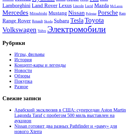
Lamborghini
Land Rover
Lexus
Mazda
Lincoln
Lucid
McLaren
Mercedes
Porsche
Nissan
Mustang
Mitsubishi
Ram
Polestar
Toyota
Tesla
Range Rover
Subaru
Renault
Skoda
Электромобили
Volkswagen
Volvo
Рубрики
Игры, фильмы
История
Концепт-кары и легенды
Новости
Обзоры
Покупка
Разное
Свежие записи
Арабский эксклюзив в США: суперседан Aston Martin
Lagonda Taraf с пробегом 500 миль выставлен на
аукцион
Nissan готовит два разных Pathfinder и «раму» для
нового Xterra