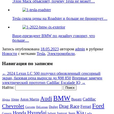
Элон Маск объясняет, почему Tesla не может…
Tesla сняла цены на Roadster и больше не бронирует…
Вице-президент BMW по дизайну говорит, что
больше…
Запись опубликована
18.05.2023
автором
admin
в рубрике
Новости
с метками
Tesla
,
Электромобили
.
Навигация по записям
←
2024 Lexus LC 500 получил обновленный сенсорный
экран, базовая цена выросла до $98 850
Впервые замечен
электрический прототип Cadillac Escalade IQ
→
Найти:
BMW
Audi
Cadillac
Aston Martin
Bugatti
Alpine
Alpina
Ford
Chevrolet
Drag Race
Ferrari
Dodge
Corvette
DeLorean
Hyundai
Honda
Kia
Jeep
Jaguar
Lada
Genesis
Infiniti