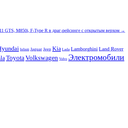
11 GTS, M850i, F-Type R в драг-рейсинге с открытым верхом
→
Hyundai
Kia
Lamborghini
Land Rover
Jeep
Jaguar
Lada
Infiniti
Электромобили
Volkswagen
Toyota
la
Volvo