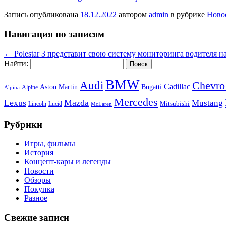
Запись опубликована
18.12.2022
автором
admin
в рубрике
Ново
Навигация по записям
←
Polestar 3 представит свою систему мониторинга водителя 
Найти:
BMW
Audi
Chevro
Cadillac
Aston Martin
Bugatti
Alpine
Alpina
Mercedes
Lexus
Mazda
Mustang
Mitsubishi
Lincoln
Lucid
McLaren
Рубрики
Игры, фильмы
История
Концепт-кары и легенды
Новости
Обзоры
Покупка
Разное
Свежие записи