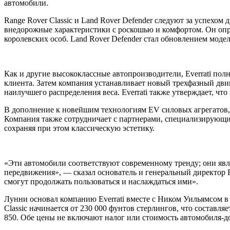
автомобили.
Range Rover Classic и Land Rover Defender следуют за успехом 
внедорожные характеристики с роскошью и комфортом. Он опре
королевских особ. Land Rover Defender стал обновлением моделе
Как и другие высококлассные автопроизводители, Everrati пол
клиента. Затем компания устанавливает новый трехфазный дви
наилучшего распределения веса. Everrati также утверждает, ч
В дополнение к новейшим технологиям EV силовых агрегатов, E
Компания также сотрудничает с партнерами, специализирующими
сохраняя при этом классическую эстетику.
«Эти автомобили соответствуют современному тренду; они яв
передвижения», — сказал основатель и генеральный директор 
смогут продолжать пользоваться и наслаждаться ими».
Лунни основал компанию Everrati вместе с Ником Уильямсом в 
Classic начинается от 230 000 фунтов стерлингов, что составля
850. Обе цены не включают налог или стоимость автомобиля-д