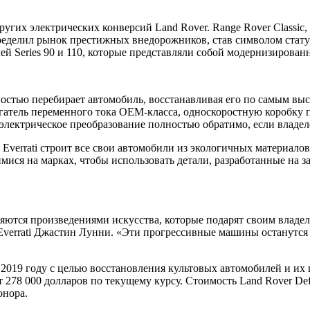
других электрических конверсий Land Rover. Range Rover Classic
делил рынок престижных внедорожников, став символом статуса
й Series 90 и 110, которые представляли собой модернизированны
ностью перебирает автомобиль, восстанавливая его по самым вы
гатель переменного тока OEM-класса, односкоростную коробку п
то электрическое преобразование полностью обратимо, если влад
verrati строит все свои автомобили из экологичных материалов 
ся на марках, чтобы использовать детали, разработанные на зак
ляются произведениями искусства, которые подарят своим влад
Everrati Джастин Лунни. «Эти прогрессивные машины останутся 
2019 году с целью восстановления культовых автомобилей и их 
ет 278 000 долларов по текущему курсу. Стоимость Land Rover De
онора.