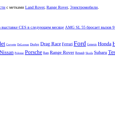
сти
с метками
Land Rover
,
Range Rover
,
Электромобили
.
на выставке CES в следующем месяце
AMG SL 55 бросает вызов 9
Ford
let
Honda
Drag Race
Ferrari
Dodge
Genesis
Corvette
DeLorean
Porsche
Tes
Nissan
Range Rover
Subaru
Ram
Renault
Polestar
Skoda