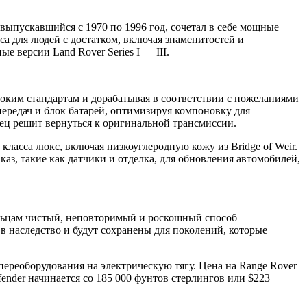
, выпускавшийся с 1970 по 1996 год, сочетал в себе мощные
 для людей с достатком, включая знаменитостей и
е версии Land Rover Series I — III.
соким стандартам и дорабатывая в соответствии с пожеланиями
ередач и блок батарей, оптимизируя компоновку для
елец решит вернуться к оригинальной трансмиссии.
класса люкс, включая низкоуглеродную кожу из Bridge of Weir.
аз, такие как датчики и отделка, для обновления автомобилей,
ельцам чистый, неповторимый и роскошный способ
в наследство и будут сохранены для поколений, которые
переоборудования на электрическую тягу. Цена на Range Rover
fender начинается со 185 000 фунтов стерлингов или $223