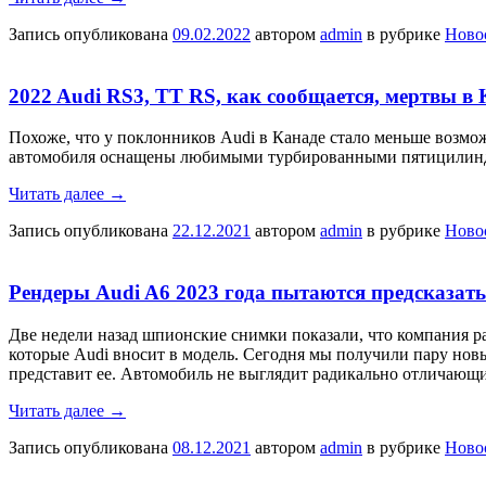
Запись опубликована
09.02.2022
автором
admin
в рубрике
Ново
2022 Audi RS3, TT RS, как сообщается, мертвы в 
Похоже, что у поклонников Audi в Канаде стало меньше возмож
автомобиля оснащены любимыми турбированными пятицилиндро
Читать далее
→
Запись опубликована
22.12.2021
автором
admin
в рубрике
Ново
Рендеры Audi A6 2023 года пытаются предсказать
Две недели назад шпионские снимки показали, что компания р
которые Audi вносит в модель. Сегодня мы получили пару новы
представит ее. Автомобиль не выглядит радикально отличающи
Читать далее
→
Запись опубликована
08.12.2021
автором
admin
в рубрике
Ново