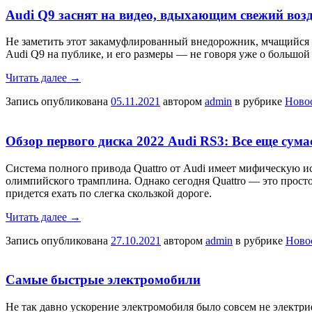
Audi Q9 заснят на видео, вдыхающим свежий во
Не заметить этот закамуфлированный внедорожник, мчащийся 
Audi Q9 на публике, и его размеры — не говоря уже о большой
Читать далее
→
Запись опубликована
05.11.2021
автором
admin
в рубрике
Ново
Обзор первого диска 2022 Audi RS3: Все еще сум
Система полного привода Quattro от Audi имеет мифическую ис
олимпийского трамплина. Однако сегодня Quattro — это просто
придется ехать по слегка скользкой дороге.
Читать далее
→
Запись опубликована
27.10.2021
автором
admin
в рубрике
Ново
Самые быстрые электромобили
Не так давно ускорение электромобиля было совсем не электр