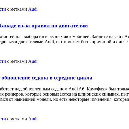
сти
с метками
Audi
.
Канаде из-за правил по двигателям
ностей для выбора интересных автомобилей. Зайдите на сайт Au
выми двигателями Audi, и это может быть причиной их исчезн
сти
с метками
Audi
.
 обновление седана в середине цикла
аботает над обновленным седаном Audi A6. Камуфляж был только
х рендеров, которые основываются на шпионских снимках, пытая
мся от нынешней модели, но есть некоторые изменения, которы
сти
с метками
Audi
.