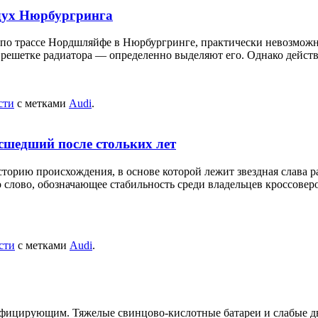
здух Нюрбургринга
по трассе Нордшляйфе в Нюрбургринге, практически невозможно
 решетке радиатора — определенно выделяют его. Однако действ
сти
с метками
Audi
.
асшедший после стольких лет
торию происхождения, в основе которой лежит звездная слава р
 слово, обозначающее стабильность среди владельцев кроссоверо
сти
с метками
Audi
.
ифицирующим. Тяжелые свинцово-кислотные батареи и слабые дв