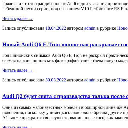
Грядет ли что-то грандиозное от Audi в дни угасания производ
лебединой песни серии, под названием V10 Performance RS Fina
Читать далее
→
Запись опубликована
18.04.2022
автором
admin
в рубрике
Ново
Новый Audi Q6 E-Tron полностью раскрывает св
Год шпионских снимков Audi Q6 E-Tron не раскрыл практическ
свежая партия шпионских фотографий запечатлела новую модел
Читать далее
→
Запись опубликована
30.03.2022
автором
admin
в рубрике
Ново
Audi Q2 будет снята с производства только после
Одна из самых малоизвестных моделей в обширной линейке Audi
поколения, поскольку у немецкого люксового бренда другие п
A1 также прекратит свое существование после того, как закон
Читать далее
→