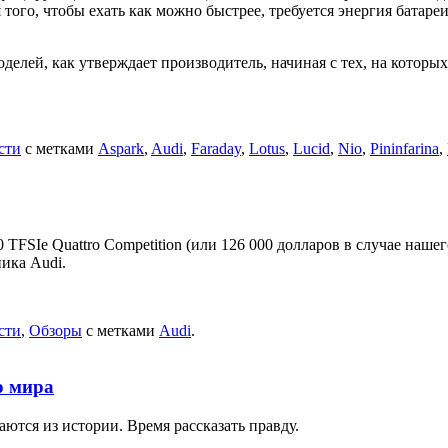
я того, чтобы ехать как можно быстрее, требуется энергия бата
лей, как утверждает производитель, начиная с тех, на которых 
сти
с метками
Aspark
,
Audi
,
Faraday
,
Lotus
,
Lucid
,
Nio
,
Pininfarina
,
 TFSIe Quattro Competition (или 126 000 долларов в случае наше
ика Audi.
сти
,
Обзоры
с метками
Audi
.
о мира
тся из истории. Время рассказать правду.