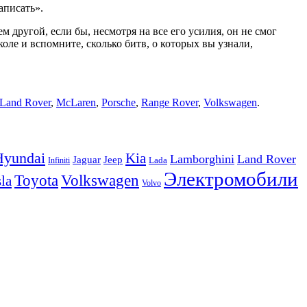
аписать».
м другой, если бы, несмотря на все его усилия, он не смог
ле и вспомните, сколько битв, о которых вы узнали,
Land Rover
,
McLaren
,
Porsche
,
Range Rover
,
Volkswagen
.
Hyundai
Kia
Lamborghini
Land Rover
Jeep
Jaguar
Lada
Infiniti
Электромобили
Volkswagen
Toyota
la
Volvo