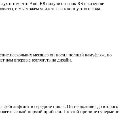
лух о том, что Audi R8 получит значок RS в качестве
оватт), и мы можем увидеть его к концу этого года.
чение нескольких месяцев он носил полный камуфляж, но
т нам впервые взглянуть на дизайн.
а фейслифтинг в середине цикла. Он не доживет до второго
с более высокой нормой прибыли. По этой причине супермини