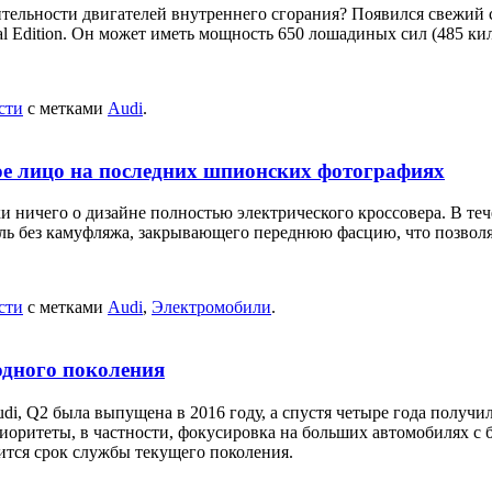
ительности двигателей внутреннего сгорания? Появился свежий с
l Edition. Он может иметь мощность 650 лошадиных сил (485 кил
сти
с метками
Audi
.
ое лицо на последних шпионских фотографиях
и ничего о дизайне полностью электрического кроссовера. В те
ь без камуфляжа, закрывающего переднюю фасцию, что позволяе
сти
с метками
Audi
,
Электромобили
.
 одного поколения
, Q2 была выпущена в 2016 году, а спустя четыре года получил
риоритеты, в частности, фокусировка на больших автомобилях 
чится срок службы текущего поколения.