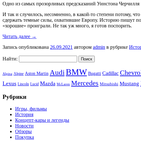
Одно из самых прозорливых предсказаний Уинстона Черчилля гл
И так и случилось, несомненно, в какой-то степени потому, что
сдержать темные силы, охватившие Европу. Историю пишут побе
«хорошие» проиграли. Не так уж много, я готов поспорить.
Читать далее
→
Запись опубликована
26.09.2021
автором
admin
в рубрике
Исто
Найти:
BMW
Audi
Chevro
Cadillac
Aston Martin
Bugatti
Alpine
Alpina
Mercedes
Lexus
Mazda
Mustang
Mitsubishi
Lincoln
Lucid
McLaren
Рубрики
Игры, фильмы
История
Концепт-кары и легенды
Новости
Обзоры
Покупка